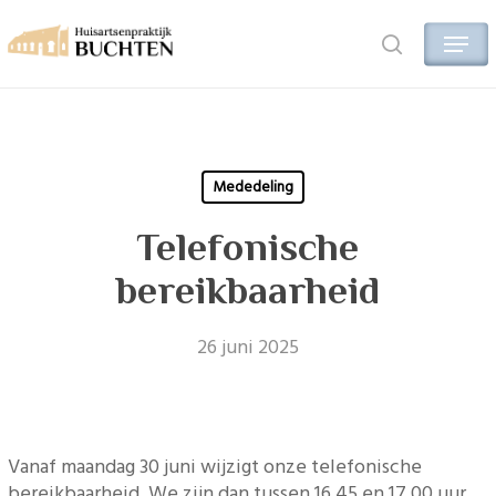
Skip
Menu
to
search
main
content
Mededeling
Telefonische
bereikbaarheid
26 juni 2025
Vanaf maandag 30 juni wijzigt onze telefonische
bereikbaarheid. We zijn dan tussen 16.45 en 17.00 uur