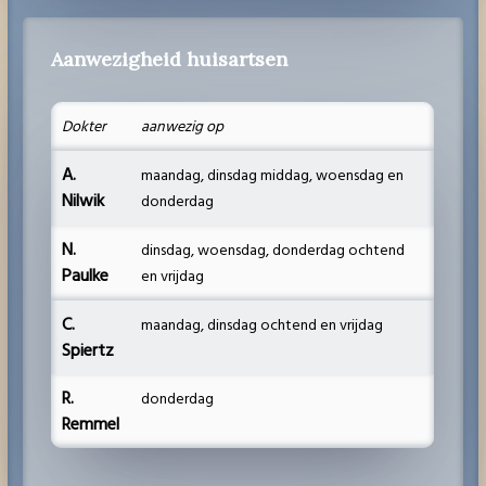
Aanwezigheid huisartsen
Dokter
aanwezig op
A.
maandag, dinsdag middag, woensdag en
Nilwik
donderdag
N.
dinsdag, woensdag, donderdag ochtend
Paulke
en vrijdag
C.
maandag, dinsdag ochtend en vrijdag
Spiertz
R.
donderdag
Remmel