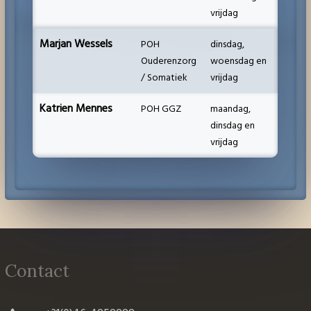
vrijdag
Marjan Wessels
POH
dinsdag,
Ouderenzorg
woensdag en
/ Somatiek
vrijdag
Katrien Mennes
POH GGZ
maandag,
dinsdag en
vrijdag
Contact