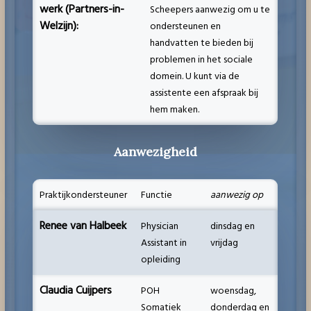
werk (Partners-in-
Scheepers aanwezig om u te
Welzijn):
ondersteunen en
handvatten te bieden bij
problemen in het sociale
domein. U kunt via de
assistente een afspraak bij
hem maken.
Aanwezigheid
Praktijkondersteuner
Functie
aanwezig op
Renee van Halbeek
Physician
dinsdag en
Assistant in
vrijdag
opleiding
Claudia Cuijpers
POH
woensdag,
Somatiek
donderdag en