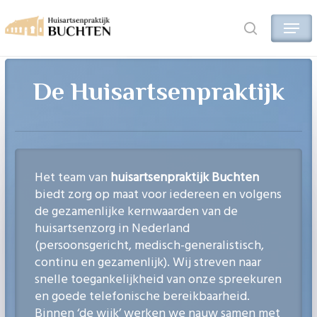
Skip
Menu
to
search
main
content
De Huisartsenpraktijk
Het team van
huisartsenpraktijk Buchten
biedt zorg op maat voor iedereen en volgens
de gezamenlijke kernwaarden van de
huisartsenzorg in Nederland
(persoonsgericht, medisch-generalistisch,
continu en gezamenlijk). Wij streven naar
snelle toegankelijkheid van onze spreekuren
en goede telefonische bereikbaarheid.
Binnen ‘de wijk’ werken we nauw samen met