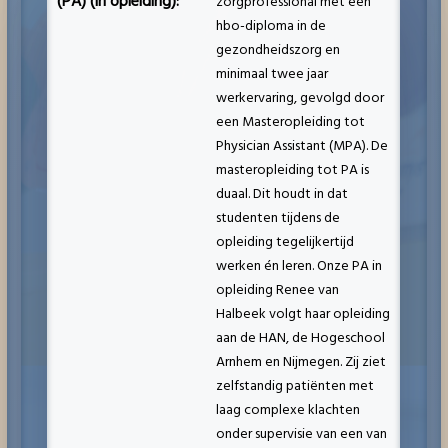
(PA) (in opleiding):
zorgprofessional met een
hbo-diploma in de
gezondheidszorg en
minimaal twee jaar
werkervaring, gevolgd door
een Masteropleiding tot
Physician Assistant (MPA). De
masteropleiding tot PA is
duaal. Dit houdt in dat
studenten tijdens de
opleiding tegelijkertijd
werken én leren. Onze PA in
opleiding Renee van
Halbeek volgt haar opleiding
aan de HAN, de Hogeschool
Arnhem en Nijmegen. Zij ziet
zelfstandig patiënten met
laag complexe klachten
onder supervisie van een van