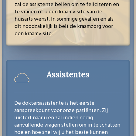
zal de assistente bellen om te feliciteren en
te vragen of u een kraamvisite van de
huisarts wenst. In sommige gevallen en als
dit noodzakelijk is belt de kraamzorg voor
een kraamvisite.
Assistentes
De doktersassistente is het eerste
aanspreekpunt voor onze patiënten. Zij
luistert naar u en zal indien nodig
aanvullende vragen stellen om in te schatten
hoe en hoe snel wij u het beste kunnen