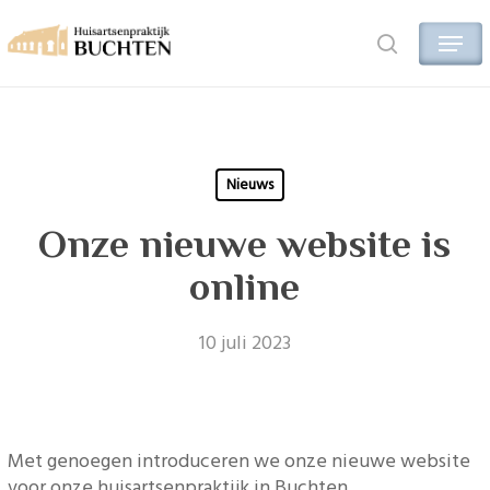
Skip
Menu
to
search
main
content
Nieuws
Onze nieuwe website is
online
10 juli 2023
Met genoegen introduceren we onze nieuwe website
voor onze huisartsenpraktijk in Buchten.